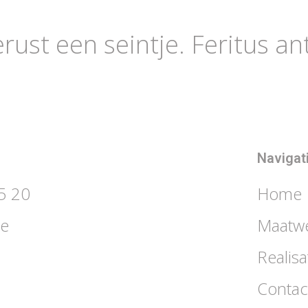
ust een seintje. Feritus a
Navigat
5 20
Home
be
Maatw
Realisa
Contac