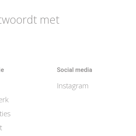
ntwoordt met
ie
Social media
Instagram
erk
ties
t