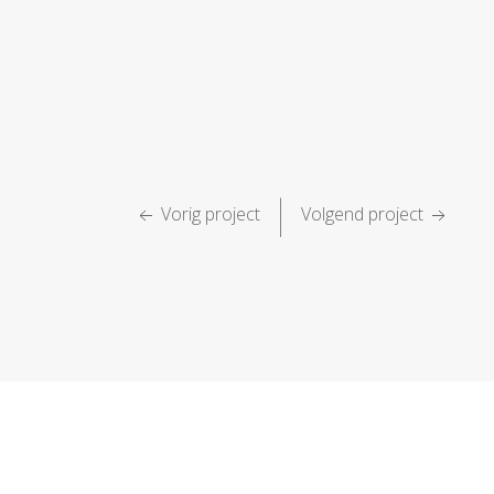
|
Vorig project
Volgend project